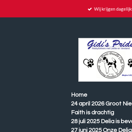
Ga
Wij krijgen dagelij
direct
naar
de
hoofdinhoud
Home
24 april 2026 Groot N
Faith is drachtig
28 juli 2025 Delia is bev
27 juni 2025 Onze Delia 