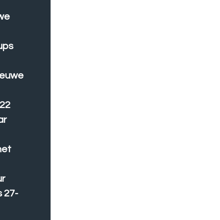
uwe
ups
ieuwe
022
ar
het
ur
 27-