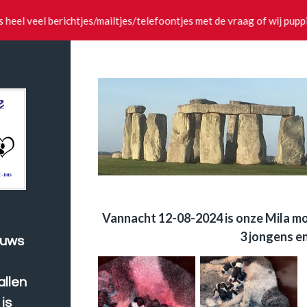
ks heel veel berichtjes/mailtjes/telefoontjes met de vraag of wij pup
Vannacht 12-08-2024 is onze Mila m
3 jongens en
ieuws
allen
is