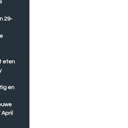
e
n 29-
we
t eten
y
tig en
ieuwe
 April