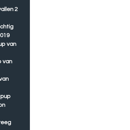
vallen 2
achtig
2019
up van
p van
 van
 pup
on
reeg