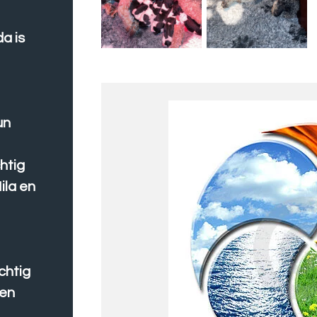
a is
un
htig
ila en
chtig
 en