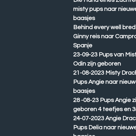
Die Hand eines Züchte
misty pups naar nieuw
baasjes
Behind every well bre
Ginny reis naar Camp
Spanje
23-09-23 Pups van Mis
Odin zijn geboren
21-08-2023 Misty Drac
Pups Angie naar nieu
baasjes
28 -08-23 Pups Angie zi
geboren 4 teefjes en 3
24-07-2023 Angie Drac
Pups Delia naar nieuw