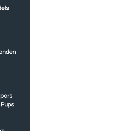
dels
onden
opers
 Pups
r