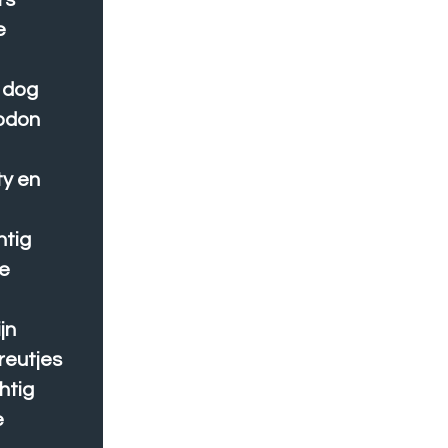
rs
e
d dog
rodon
ty en
htig
we
jn
reutjes
htig
e