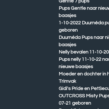
Gentle 7 pups
Pups Gentle naar nie
baasjes
1-10-2022 Duurnéda p
geboren
Duurnéda Pups naar n
baasjes
Nelly bevalen 11-10-2
Pups nelly 11-10-22 na
nieuwe baasjes
Moeder en dochter in 
Trimvak
Gidi's Pride en PetSec
OUTCROSS Misty Pups
07-21 geboren