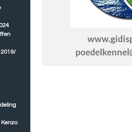
e
2024
ffen
www.gidispri
poedelkennel@
 2019/
deling
n Kenzo