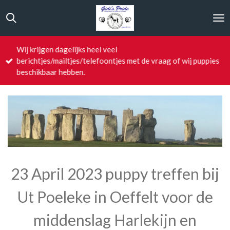
Ga
direct
naar
de
Wij krijgen dagelijks heel veel
hoofdinhoud
berichtjes/mailtjes/telefoontjes met de vraag of wij puppies
beschikbaar hebben.
23 April 2023 puppy treffen bij
Ut Poeleke in Oeffelt voor de
middenslag Harlekijn en