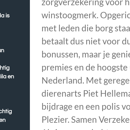
zorgverzekering voor h
winstoogmerk. Opgerich
a is
met leden die borg staa
betaalt dus niet voor d
un
bonussen, maar je geni
premies en de hoogste 
htig
ila en
Nederland. Met geregel
dierenarts Piet Hellema
bijdrage en een polis v
chtig
Plezier. Samen Verzeke
 en