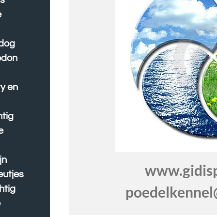
rs
e
 dog
odon
y en
tig
e
jn
www.gidispri
eutjes
poedelkennel@
htig
e