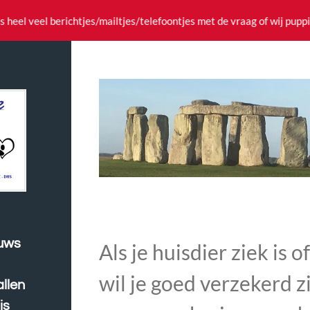
ks heel veel berichtjes/mailtjes/telefoontjes met de vraag of wij pup
euws
Als je huisdier ziek is 
wil je goed verzekerd zi
allen
is