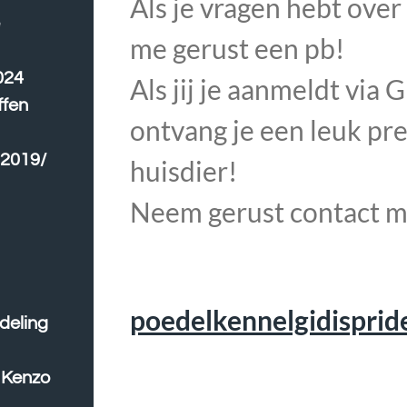
Als je vragen hebt over
e
me gerust een pb!
024
Als jij je aanmeldt via 
ffen
ontvang je een leuk pre
 2019/
huisdier!
Neem gerust contact m
poedelkennelgidispri
deling
n Kenzo