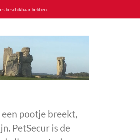
pies beschikbaar hebben.
of een pootje breekt,
jn. PetSecur is de