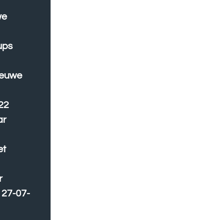
we
ups
ieuwe
22
ar
et
r
27-07-