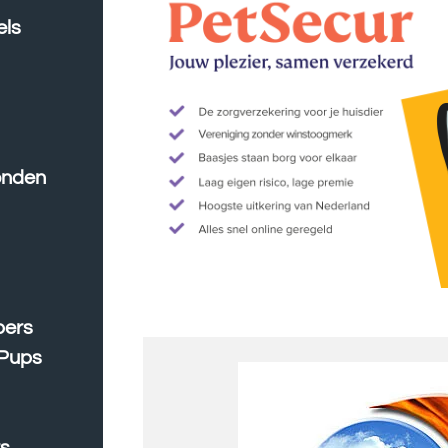
els
onden
pers
 Pups