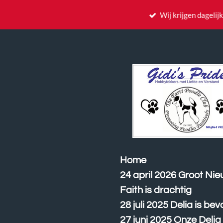
Ga
Wij krijgen dagelij
direct
naar
de
hoofdinhoud
Home
24 april 2026 Groot Ni
Faith is drachtig
28 juli 2025 Delia is bev
27 juni 2025 Onze Delia 