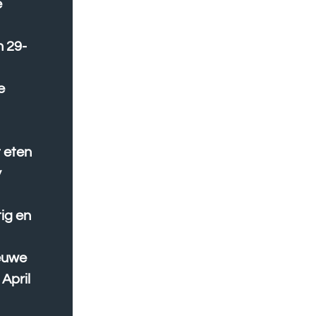
e
n 29-
e
 eten
y
tig en
ieuwe
April