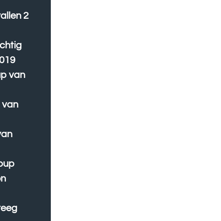
vallen 2
achtig
2019
up van
 van
van
 pup
on
reeg