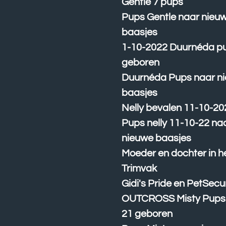
Gentle 7 pups
Pups Gentle naar nieu
baasjes
1-10-2022 Duurnéda p
geboren
Duurnéda Pups naar n
baasjes
Nelly bevalen 11-10-20
Pups nelly 11-10-22 na
nieuwe baasjes
Moeder en dochter in h
Trimvak
Gidi's Pride en PetSecu
OUTCROSS Misty Pups 
21 geboren