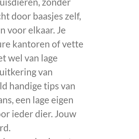
uisdieren, zónder
t door baasjes zelf,
n voor elkaar. Je
ure kantoren of vette
et wel van lage
uitkering van
d handige tips van
ns, een lage eigen
oor ieder dier. Jouw
rd.