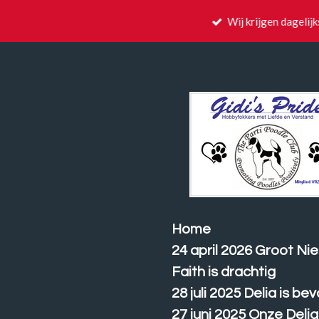
Ga
Wij krijgen dagelij
direct
naar
de
hoofdinhoud
Home
24 april 2026 Groot N
Faith is drachtig
28 juli 2025 Delia is bev
27 juni 2025 Onze Delia 