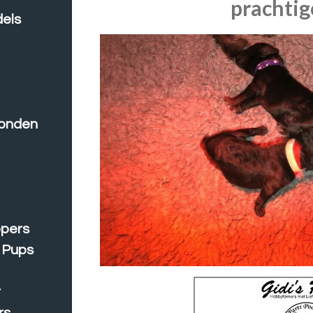
prachtig
dels
onden
opers
 Pups
r