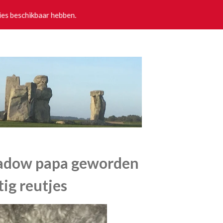
pies beschikbaar hebben.
hadow papa geworden
tig reutjes