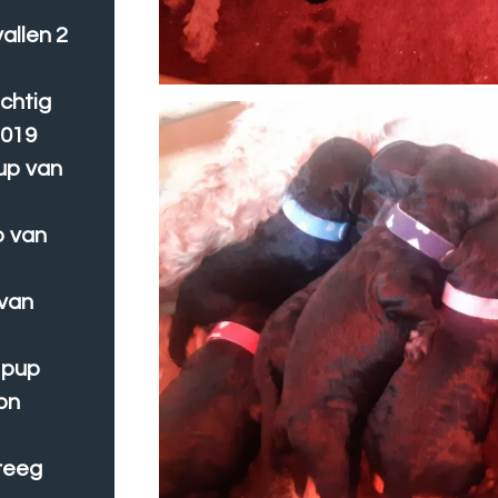
vallen 2
achtig
2019
up van
p van
 van
 pup
on
reeg