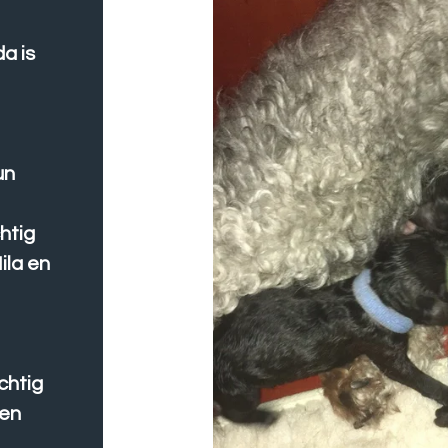
a is
un
htig
ila en
chtig
 en