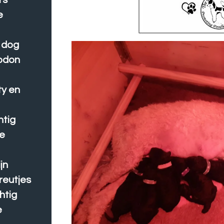
rs
e
d dog
rodon
ty en
htig
we
jn
reutjes
htig
e