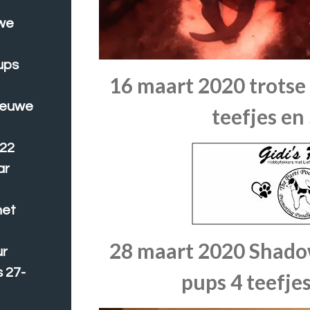
uwe
ups
16 maart 2020 trotse
ieuwe
teefjes en 
022
ar
het
28 maart 2020 Shadow
ur
 27-
pups 4 teefjes