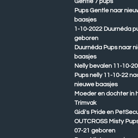
Gentle 7 pups
Pups Gentle naar nie
baasjes
1-10-2022 Duurnéda p
geboren
Duurnéda Pups naar n
baasjes
Nelly bevalen 11-10-2
Pups nelly 11-10-22 na
nieuwe baasjes
Moeder en dochter in 
Trimvak
Gidi's Pride en PetSec
OUTCROSS Misty Pups
07-21 geboren