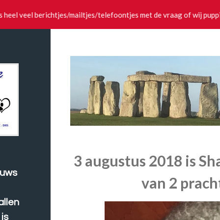
ks heel veel berichtjes/mailtjes/telefoontjes met de vraag of wij pup
3 augustus 2018 is S
ieuws
van 2 prach
allen
is