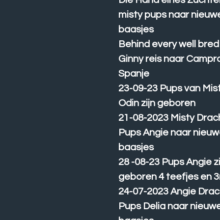
Die Hand eines Züchte
misty pups naar nieuw
baasjes
Behind every well bre
Ginny reis naar Camp
Spanje
23-09-23 Pups van Mis
Odin zijn geboren
21-08-2023 Misty Drac
Pups Angie naar nieu
baasjes
28 -08-23 Pups Angie zi
geboren 4 teefjes en 3
24-07-2023 Angie Drac
Pups Delia naar nieuw