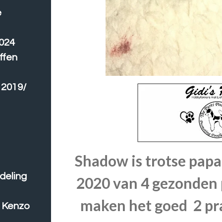
e
2024
ffen
 2019/
Shadow is trotse pap
deling
2020 van 4 gezonden 
maken het goed 2 pr
n Kenzo