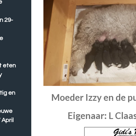
e
n 29-
we
t eten
y
tig en
Moeder Izzy en de p
ieuwe
Eigenaar: L Claa
 April